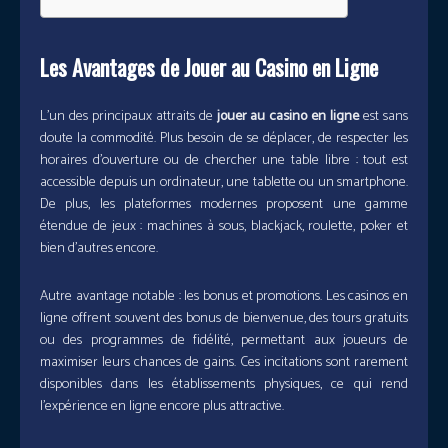
Les Avantages de Jouer au Casino en Ligne
L’un des principaux attraits de
jouer au casino en ligne
est sans
doute la commodité. Plus besoin de se déplacer, de respecter les
horaires d’ouverture ou de chercher une table libre : tout est
accessible depuis un ordinateur, une tablette ou un smartphone.
De plus, les plateformes modernes proposent une gamme
étendue de jeux : machines à sous, blackjack, roulette, poker et
bien d’autres encore.
Autre avantage notable : les bonus et promotions. Les casinos en
ligne offrent souvent des bonus de bienvenue, des tours gratuits
ou des programmes de fidélité, permettant aux joueurs de
maximiser leurs chances de gains. Ces incitations sont rarement
disponibles dans les établissements physiques, ce qui rend
l’expérience en ligne encore plus attractive.