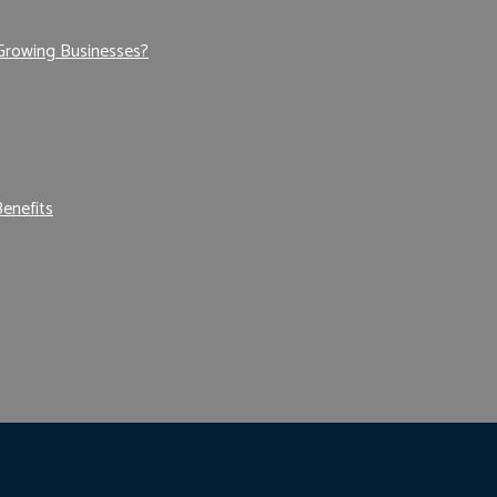
Growing Businesses?
enefits