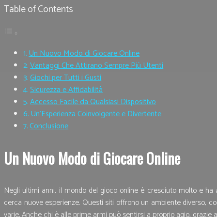
Table of Contents
Un Nuovo Modo di Giocare Online
Vantaggi Che Attirano Sempre Più Utenti
Giochi per Tutti i Gusti
Sicurezza e Affidabilità
Accesso Facile da Qualsiasi Dispositivo
Un’Esperienza Coinvolgente e Divertente
Conclusione
Un Nuovo Modo di Giocare Online
Negli ultimi anni, il mondo del gioco online è cresciuto molto e ha att
cerca nuove esperienze. Questi siti offrono un ambiente diverso, con g
varie. Anche chi è alle prime armi può sentirsi a proprio agio, grazie a