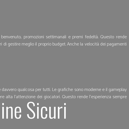
 di benvenuto, promozioni settimanali e premi fedeltà. Questo rende
tori di gestire meglio il proprio budget. Anche la velocità dei pagamenti
 c’è davvero qualcosa per tutti. Le grafiche sono moderne e il gameplay
ere alta l’attenzione dei giocatori. Questo rende l’esperienza sempre
ine Sicuri