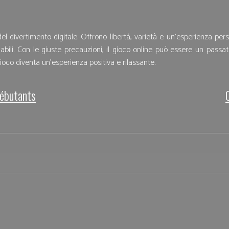
l divertimento digitale. Offrono libertà, varietà e un’esperienza per
bili. Con le giuste precauzioni, il gioco online può essere un passat
co diventa un’esperienza positiva e rilassante.
Débutants