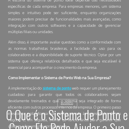
A escolha do sistema de ponto ideal depende das necessidades
específicas de cada empresa. Para empresas menores, um sistema
simples e intuitivo pode ser suficiente, enquanto organizações
maiores podem precisar de funcionalidades mais avançadas, como
integração com outros softwares e a capacidade de gerenciar
múltiplas filiais ou unidades.
Além disso, é importante avaliar questões como a conformidade com
as normas trabalhistas brasileiras, a facilidade de uso para os
colaboradores e a disponibilidade de suporte técnico. Optar por um
sistema que ofereça relatórios detalhados e que seja escalável é
essencial para acompanhar o crescimento da empresa.
Como Implementar o Sistema de Ponto Web na Sua Empresa?
A implementação do
sistema de ponto
web requer um planejamento
cuidadoso para garantir que todos os colaboradores sejam
devidamente treinados e que o sistema seja integrado de forma
BUSINESS
eficiente com outros processos internos da empresa. O primeiro passo
O Que é o Sistema de Ponto e
é escolher a plataforma que melhor atenda às necessidades do seu
negócio e, em seguida, treinar os funcionários para garantir que
Como Ele Pode Ajudar a Sua
utilizem a ferramenta corretamente.