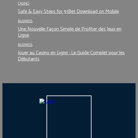
CASINO
Safe & Easy Steps for 91Bet Download on Mobile
BUSINESS
Une Nouvelle Façon Simple de Profiter des Jeux en
Ligne
BUSINESS
Jouer au Casino en Ligne : Le Guide Complet pour les
Débutants